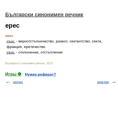
Български синонимен речник
ерес
ерес
същ.
-
вероотстъпничество, разкол, сектантство, секта,
фракция, еретичество
същ.
-
отклонение, отстъпление
Български синонимен речник
.
2013
.
Игры ⚽
Нужен реферат?
ерген
еретик