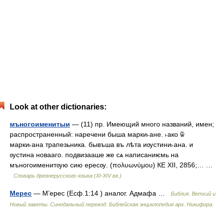
Look at other dictionaries:
мъногоименитыи
— (11) пр. Имеющий много названий, имен;
распространенный: наречени быша марки˫ане. ˫ако ѿ
марки˫ана трапезьника. бывъша въ лѣта иѹстини˫ана. и
ѹстина новааго. подвизааше же сѧ написаниѥмь на
мъногоименитѹю сию ересѹ. (πολυωνύμου) КЕ XII, 2856;… …
Словарь древнерусского языка (XI-XIV вв.)
Мерес
— М’ерес (Есф.1:14 ) аналог. Адмафа …
Библия. Ветхий и
Новый заветы. Синодальный перевод. Библейская энциклопедия арх. Никифора.