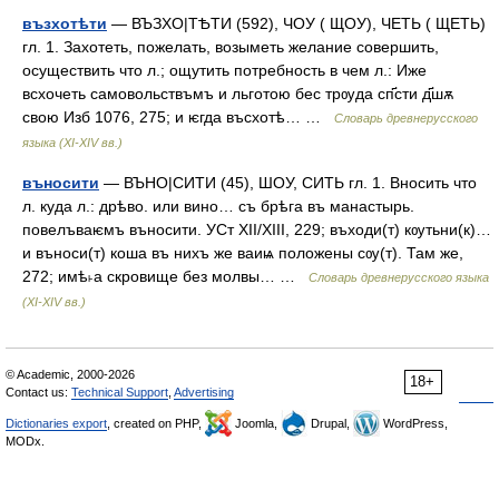
възхотѣти
— ВЪЗХО|ТѢТИ (592), ЧОУ ( ЩОУ), ЧЕТЬ ( ЩЕТЬ)
гл. 1. Захотеть, пожелать, возыметь желание совершить,
осуществить что л.; ощутить потребность в чем л.: Иже
всхочеть самовольствъмъ и льготою бес трѹда сп҃сти д҃шѫ
свою Изб 1076, 275; и ѥгда въсхотѣ… …
Словарь древнерусского
языка (XI-XIV вв.)
въносити
— ВЪНО|СИТИ (45), ШОУ, СИТЬ гл. 1. Вносить что
л. куда л.: дрѣво. или вино… съ брѣга въ манастырь.
повелъваѥмъ въносити. УСт ХІІ/ХIIІ, 229; въходи(т) кѹтьни(к)…
и въноси(т) коша въ нихъ же ваиѩ положены сѹ(т). Там же,
272; имѣ˫а скровище без молвы… …
Словарь древнерусского языка
(XI-XIV вв.)
© Academic, 2000-2026
18+
Contact us:
Technical Support
,
Advertising
Dictionaries export
, created on PHP,
Joomla,
Drupal,
WordPress,
MODx.