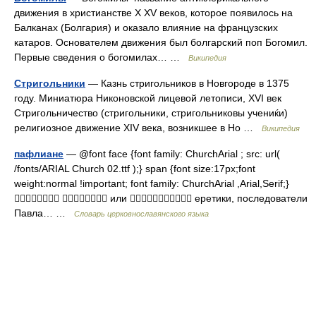
движения в христианстве X XV веков, которое появилось на
Балканах (Болгария) и оказало влияние на французских
катаров. Основателем движения был болгарский поп Богомил.
Первые сведения о богомилах… …
Википедия
Стригольники
— Казнь стригольников в Новгороде в 1375
году. Миниатюра Никоновской лицевой летописи, XVI век
Стригольничество (стригольники, стригольниковы учениќи)
религиозное движение XIV века, возникшее в Но …
Википедия
пафлиане
— @font face {font family: ChurchArial ; src: url(
/fonts/ARIAL Church 02.ttf );} span {font size:17px;font
weight:normal !important; font family: ChurchArial ,Arial,Serif;}
  или  еретики, последователи
Павла… …
Словарь церковнославянского языка