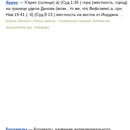
Херес
— Х’ерес (солнце) а) (Суд.1:35 ) гора (местность, город)
на границе удела Данова (возм., то же, что Вефсамис,а, срн.
Нав.19:41 ); б) (Суд.8:13 ) местность на восток от Иордана …
Библия. Ветхий и Новый заветы. Синодальный перевод. Библейская
энциклопедия арх. Никифора.
Богомилы
— Богомилы название антиклерикального