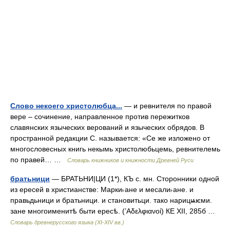
Слово некоего христолюбца...
— и ревнителя по правой
вере – сочинение, направленное против пережитков
славянских языческих верований и языческих обрядов. В
пространной редакции С. называется: «Се же изложено от
многословесных книгь некымь христолюбьцемь, ревнителемь
по правей… …
Словарь книжников и книжности Древней Руси
братьници
— БРАТЬНИ|ЦИ (1*), КЪ с. мн. Сторонники одной
из ересей в христианстве: Марки˫ане и месали˫ане. и
правьдьници и братьници. и становитьци. тако нарицѩѥми.
зане многоименитѣ быти ересѣ. (’Αδελφιανοί) КЕ XII, 285б …
Словарь древнерусского языка (XI-XIV вв.)